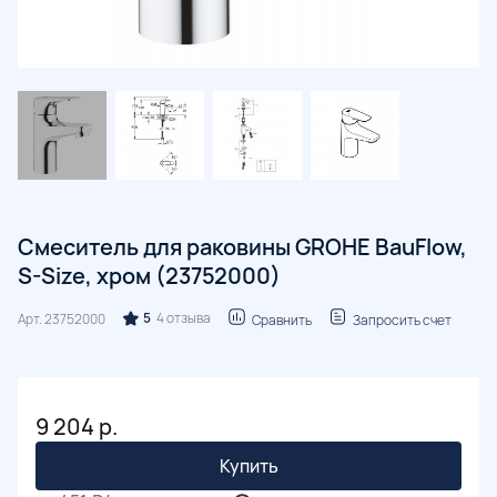
Смеситель для раковины GROHE BauFlow,
S-Size, хром (23752000)
5
4 отзыва
Арт.
23752000
Сравнить
Запросить счет
9 204 р.
Купить